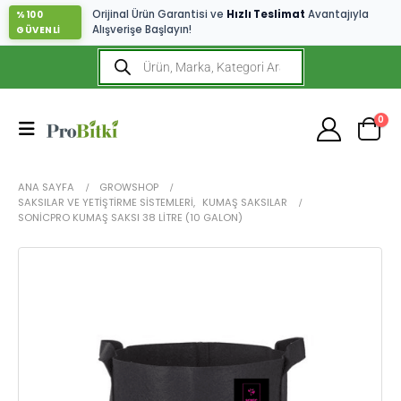
Orijinal Ürün Garantisi ve
Hızlı Teslimat
Avantajıyla
%100
Alışverişe Başlayın!
GÜVENLİ
0
ANA SAYFA
GROWSHOP
SAKSILAR VE YETIŞTIRME SISTEMLERI
,
KUMAŞ SAKSILAR
SONICPRO KUMAŞ SAKSI 38 LITRE (10 GALON)