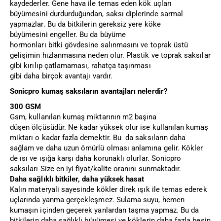
kaydederler. Gene hava ile temas eden kök uçları
büyümesini durdurduğundan, saksı diplerinde sarmal
yapmazlar. Bu da bitkilerin gereksiz yere köke
büyümesini engeller. Bu da büyüme
hormonları bitki gövdesine salınmasını ve toprak üstü
gelişimin hızlanmasına neden olur. Plastik ve toprak saksılar
gibi kırılıp çatlamaması, rahatça taşınması
gibi daha birçok avantajı vardır.
Sonicpro kumaş saksıların avantajları nelerdir?
300 GSM
Gsm, kullanılan kumaş miktarının m2 başına
düşen ölçüsüdür. Ne kadar yüksek olur ise kullanılan kumaş
miktarı o kadar fazla demektir. Bu da saksıların daha
sağlam ve daha uzun ömürlü olması anlamına gelir. Kökler
de ısı ve ışığa karşı daha korunaklı olurlar. Sonicpro
saksıları Size en iyi fiyat/kalite oranını sunmaktadır.
Daha sağlıklı bitkiler, daha yüksek hasat
Kalın materyali sayesinde kökler direk ışık ile temas ederek
uçlarında yanma gerçekleşmez. Sulama suyu, hemen
kumaşın içinden geçerek yanlardan taşma yapmaz. Bu da
bitkilerin daha sağlıklı büyümesi ve köklerin daha fazla besin