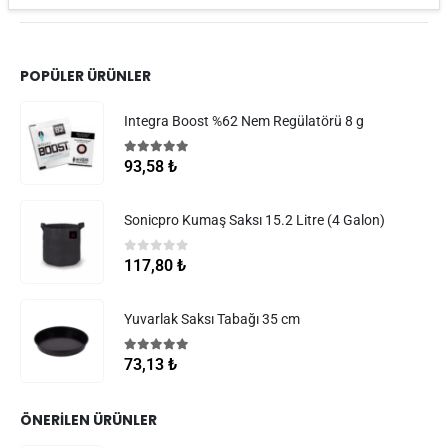
POPÜLER ÜRÜNLER
Integra Boost %62 Nem Regülatörü 8 g
5.00
5 üzerinden
93,58
₺
Sonicpro Kumaş Saksı 15.2 Litre (4 Galon)
0
5 üzerinden
117,80
₺
Yuvarlak Saksı Tabağı 35 cm
5.00
5 üzerinden
73,13
₺
ÖNERILEN ÜRÜNLER