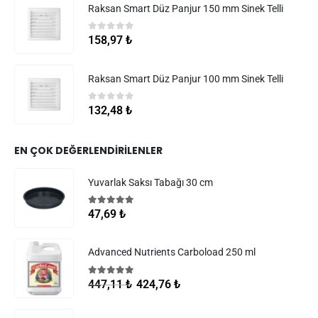
Raksan Smart Düz Panjur 150 mm Sinek Telli
0
5 üzerinden
158,97
₺
Raksan Smart Düz Panjur 100 mm Sinek Telli
0
5 üzerinden
132,48
₺
EN ÇOK DEĞERLENDIRILENLER
Yuvarlak Saksı Tabağı 30 cm
5.00
5 üzerinden
47,69
₺
Advanced Nutrients Carboload 250 ml
5.00
5 üzerinden
424,76
₺
447,11
₺