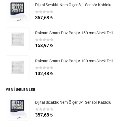
Dijital Sıcaklık Nem Ölçer 3-1 Sensör Kablolu
0
5 üzerinden
357,68
₺
Raksan Smart Düz Panjur 150 mm Sinek Telli
0
5 üzerinden
158,97
₺
Raksan Smart Düz Panjur 100 mm Sinek Telli
0
5 üzerinden
132,48
₺
YENI GELENLER
Dijital Sıcaklık Nem Ölçer 3-1 Sensör Kablolu
0
5 üzerinden
357,68
₺