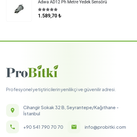
Adwa AD12 Ph Metre Yedek Sensörü
5.00
5 üzerinden
1.589,70
₺
Profesyonel yetiştiricilerin yenilikçi ve güvenilir adresi.
Cihangir Sokak 32 B, Seyrantepe/Kağıthane -
İstanbul
+90 541 790 70 70
info@probitki.com