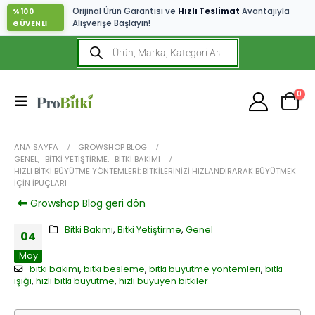
Orijinal Ürün Garantisi ve
Hızlı Teslimat
Avantajıyla
%100
Alışverişe Başlayın!
GÜVENLİ
0
ANA SAYFA
GROWSHOP BLOG
GENEL
,
BITKI YETIŞTIRME
,
BITKI BAKIMI
HIZLI BITKI BÜYÜTME YÖNTEMLERI: BITKILERINIZI HIZLANDIRARAK BÜYÜTMEK
İÇIN İPUÇLARI
Growshop Blog geri dön
Bitki Bakımı
,
Bitki Yetiştirme
,
Genel
04
May
bitki bakımı
,
bitki besleme
,
bitki büyütme yöntemleri
,
bitki
ışığı
,
hızlı bitki büyütme
,
hızlı büyüyen bitkiler