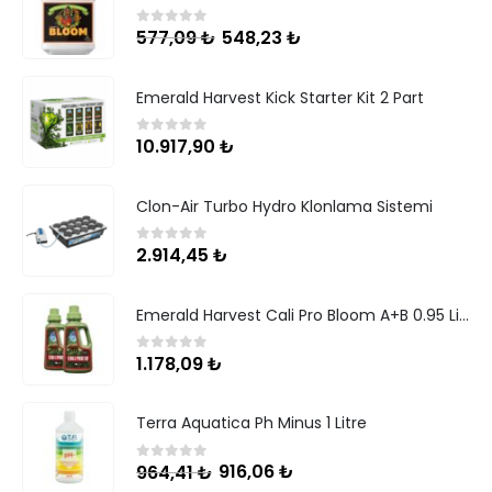
548,23
₺
577,09
₺
0
5 üzerinden
Emerald Harvest Kick Starter Kit 2 Part
10.917,90
₺
0
5 üzerinden
Clon-Air Turbo Hydro Klonlama Sistemi
2.914,45
₺
0
5 üzerinden
Emerald Harvest Cali Pro Bloom A+B 0.95 Litre
1.178,09
₺
0
5 üzerinden
Terra Aquatica Ph Minus 1 Litre
916,06
₺
964,41
₺
0
5 üzerinden