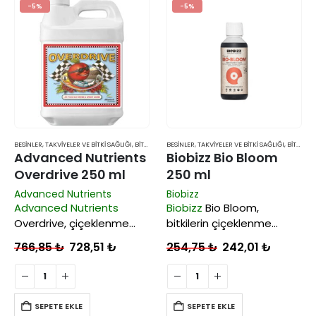
hızlandırır.
-5%
-5%
BESINLER, TAKVIYELER VE BITKI SAĞLIĞI
,
BITKI BESINLERI VE TAKVIYELERI
BESINLER, TAKVIYELER VE BITKI SAĞLIĞI
,
BITKI BESINLERI VE TAKVIYELERI
Advanced Nutrients
Biobizz Bio Bloom
Overdrive 250 ml
250 ml
Advanced Nutrients
Biobizz
Advanced Nutrients
Biobizz
Bio Bloom,
Overdrive, çiçeklenme
bitkilerin çiçeklenme
döneminin son
dönemi için tasarlanmış
766,85
₺
728,51
₺
254,75
₺
242,01
₺
haftalarında uygulanan,
%100 doğal bir formüldür.
çiçeklerinizin
İlk çiçek/sebze
olgunlaşmasını,
oluşumundan hasata
büyümesini ve daha canlı
kadar uygulanır. İçerik
SEPETE EKLE
SEPETE EKLE