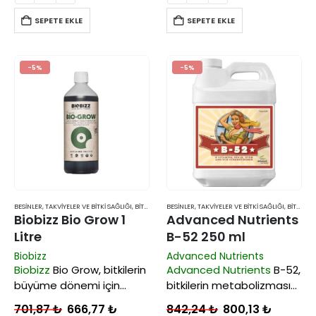
adet üst seviye ürünle
besinleri sunarak bitki
karşılaşırsınız.
büyümesi için gerekli
SEPETE EKLE
SEPETE EKLE
enzimleri aktif hale getirir.
-5%
-5%
BESINLER, TAKVIYELER VE BITKI SAĞLIĞI
,
BITKI BESINLERI VE TAKVIYELERI
BESINLER, TAKVIYELER VE BITKI SAĞLIĞI
,
BITKI BESINLERI VE TAKVIYELERI
Biobizz Bio Grow 1
Advanced Nutrients
Litre
B-52 250 ml
Biobizz
Advanced Nutrients
Biobizz
Bio Grow, bitkilerin
Advanced Nutrients
B-52,
büyüme dönemi için
bitkilerin metabolizmasını
tasarlanmış %100 doğal
arttırarak enerji
701,87
₺
666,77
₺
842,24
₺
800,13
₺