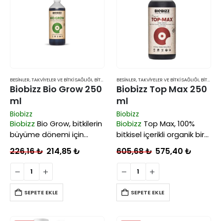
BESINLER, TAKVIYELER VE BITKI SAĞLIĞI
,
BITKI BESINLERI VE TAKVIYELERI
BESINLER, TAKVIYELER VE BITKI SAĞLIĞI
,
BITKI BESINLERI VE TAKVIYELERI
Biobizz Bio Grow 250
Biobizz Top Max 250
ml
ml
Biobizz
Biobizz
Biobizz
Bio Grow, bitkilerin
Biobizz
Top Max, 100%
büyüme dönemi için
bitkisel içerikli organik bir
tasarlanmış %100 doğal
çiçeklenme dönemi
226,16
₺
214,85
₺
605,68
₺
575,40
₺
bir bitki besinidir ve her tür
stimülatörüdür.
toprak tipine uygundur. Bir
Çiçeklenme döneminde
tür Hollanda şeker
hücre oluşumunu
pancarı türü olan
hızlandırarak faydalı
SEPETE EKLE
SEPETE EKLE
Vinasse’den üretilir.
şekerlerin çiçek ve
sebzelere taşınmasının