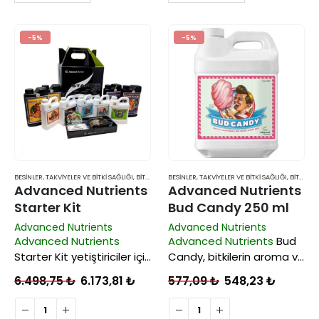
olmasını sağlayan bir
olarak ama mineraller (az
formüldür. Bir çok
miktarda azot, yeterli
yetiştirici, çiçeklerin bu
seviyede fosfor ve…
-5%
-5%
son haftalardaki yüksek
ihtiyacını dikkate
almamaktadır….
BESINLER, TAKVIYELER VE BITKI SAĞLIĞI
,
BITKI BESINLERI VE TAKVIYELERI
BESINLER, TAKVIYELER VE BITKI SAĞLIĞI
,
BITKI BESINLERI VE TAKVIYELERI
Advanced Nutrients
Advanced Nutrients
Starter Kit
Bud Candy 250 ml
Advanced Nutrients
Advanced Nutrients
Advanced Nutrients
Advanced Nutrients
Bud
Starter Kit yetiştiriciler için
Candy, bitkilerin aroma ve
tasarlanan en iyi kalite
lezzetini arttıran bir
6.498,75
₺
6.173,81
₺
577,09
₺
548,23
₺
besin setlerinden biridir.
çiçeklenme takviyesidir
.
Kutusunu açtığınızda 9
Bitkinin ihtiyacı olan ikincil