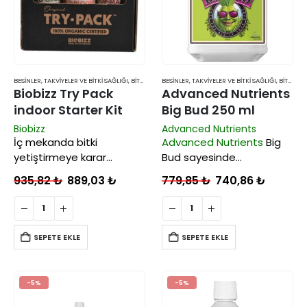
BESINLER, TAKVIYELER VE BITKI SAĞLIĞI
,
BITKI BESINLERI VE TAKVIYELERI
BESINLER, TAKVIYELER VE BITKI SAĞLIĞI
,
BITKI BESINLERI VE TAKVIYELERI
Biobizz Try Pack
Advanced Nutrients
indoor Starter Kit
Big Bud 250 ml
Biobizz
Advanced Nutrients
İç mekanda bitki
Advanced Nutrients
Big
yetiştirmeye karar
Bud sayesinde
verdiniz ama nerden
sebzeleriniz ve çiçekleriniz
935,82
₺
889,03
₺
779,85
₺
740,86
₺
başlayacağınıza emin
daha büyük, daha ağır ve
değilseniz,
Biobizz
indoor
daha yoğun hale gelerek
Try Pack tam Sizin için
en yüksek
hazırlanmış bir besin
potansiyellerine
SEPETE EKLE
SEPETE EKLE
setidir.
ulaşırlar. Formülündeki
fosfor, magnezyum ve
amino asitler sayesinde
-5%
-5%
çok ideal…