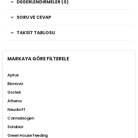
DEĞERLENDIRMELER (0)
SORU VE CEVAP
TAKSIT TABLOSU
MARKAYA GÖRE FİLTERELE
Aptus
Bionova
Grotek
Athena
Neudorff
Cannabiogen
Solabiol
Green House Feeding