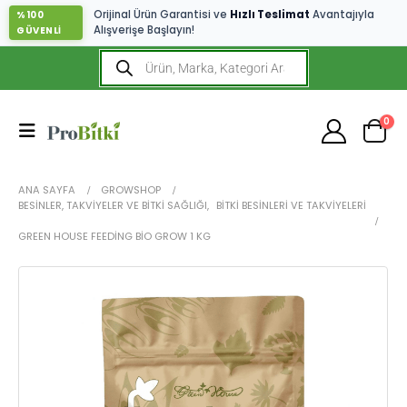
Orijinal Ürün Garantisi ve
Hızlı Teslimat
Avantajıyla
%100
Alışverişe Başlayın!
GÜVENLİ
0
ANA SAYFA
GROWSHOP
BESINLER, TAKVIYELER VE BITKI SAĞLIĞI
,
BITKI BESINLERI VE TAKVIYELERI
GREEN HOUSE FEEDING BIO GROW 1 KG