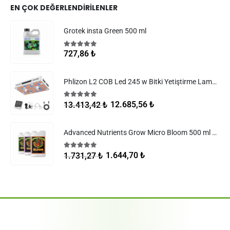
EN ÇOK DEĞERLENDIRILENLER
Grotek insta Green 500 ml
5.00
5 üzerinden
727,86
₺
Phlizon L2 COB Led 245 w Bitki Yetiştirme Lambası
5.00
5 üzerinden
12.685,56
₺
13.413,42
₺
Advanced Nutrients Grow Micro Bloom 500 ml Set
5.00
5 üzerinden
1.644,70
₺
1.731,27
₺