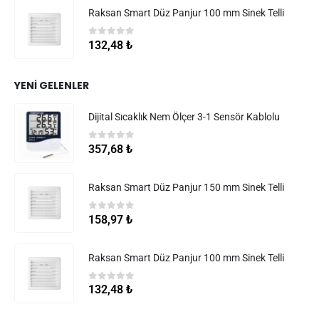
Raksan Smart Düz Panjur 100 mm Sinek Telli
0
5 üzerinden
132,48
₺
YENI GELENLER
Dijital Sıcaklık Nem Ölçer 3-1 Sensör Kablolu
0
5 üzerinden
357,68
₺
Raksan Smart Düz Panjur 150 mm Sinek Telli
0
5 üzerinden
158,97
₺
Raksan Smart Düz Panjur 100 mm Sinek Telli
0
5 üzerinden
132,48
₺