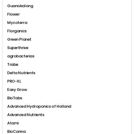
Guanokalong
Flower
Mycoterra
Florganics
Green Planet
Superthrive
agrobacterias
Trabe
Delta Nutrients
PRO-XL
Easy Grow
BioTabs
Advanced Hydroponics of Holland
Advanced Nutrients
Atami
BioCanna