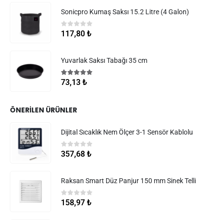
Sonicpro Kumaş Saksı 15.2 Litre (4 Galon)
0
5 üzerinden
117,80
₺
Yuvarlak Saksı Tabağı 35 cm
5.00
5 üzerinden
73,13
₺
ÖNERILEN ÜRÜNLER
Dijital Sıcaklık Nem Ölçer 3-1 Sensör Kablolu
0
5 üzerinden
357,68
₺
Raksan Smart Düz Panjur 150 mm Sinek Telli
0
5 üzerinden
158,97
₺