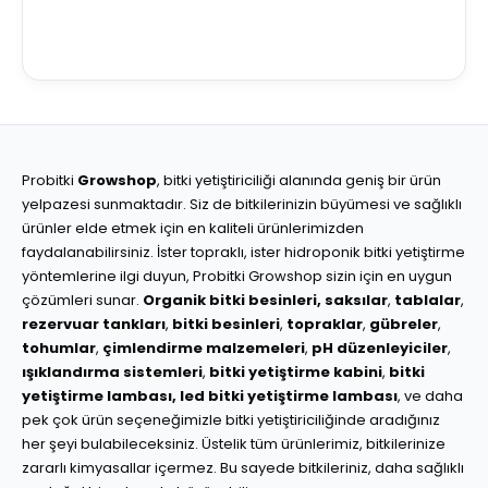
Probitki
Growshop
, bitki yetiştiriciliği alanında geniş bir ürün
yelpazesi sunmaktadır. Siz de bitkilerinizin büyümesi ve sağlıklı
ürünler elde etmek için en kaliteli ürünlerimizden
faydalanabilirsiniz. İster topraklı, ister hidroponik bitki yetiştirme
yöntemlerine ilgi duyun, Probitki Growshop sizin için en uygun
çözümleri sunar.
Organik bitki besinleri,
saksılar
,
tablalar
,
rezervuar tankları
,
bitki besinleri
,
topraklar
,
gübreler
,
tohumlar
,
çimlendirme malzemeleri
,
pH düzenleyiciler
,
ışıklandırma sistemleri
,
bitki yetiştirme kabini
,
bitki
yetiştirme lambası,
led bitki yetiştirme lambası
, ve daha
pek çok ürün seçeneğimizle bitki yetiştiriciliğinde aradığınız
her şeyi bulabileceksiniz. Üstelik tüm ürünlerimiz, bitkilerinize
zararlı kimyasallar içermez. Bu sayede bitkileriniz, daha sağlıklı