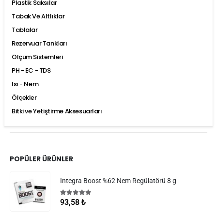
Plastik Saksılar
Tabak Ve Altlıklar
Tablalar
Rezervuar Tankları
Ölçüm Sistemleri
PH - EC - TDS
Isı - Nem
Ölçekler
Bitki ve Yetiştirme Aksesuarları
POPÜLER ÜRÜNLER
Integra Boost %62 Nem Regülatörü 8 g
5.00
5 üzerinden
93,58
₺