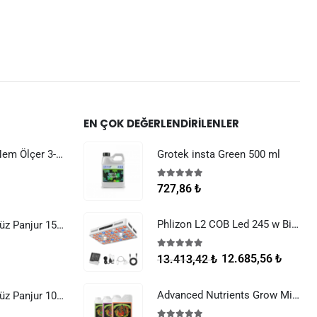
EN ÇOK DEĞERLENDIRILENLER
Dijital Sıcaklık Nem Ölçer 3-1 Sensör Kablolu
Grotek insta Green 500 ml
5.00
5 üzerinden
727,86
₺
Phlizon L2 COB Led 245 w Bitki Yetiştirme Lambası
Raksan Smart Düz Panjur 150 mm Sinek Telli
5.00
5 üzerinden
12.685,56
₺
13.413,42
₺
Advanced Nutrients Grow Micro Bloom 500 ml Set
Raksan Smart Düz Panjur 100 mm Sinek Telli