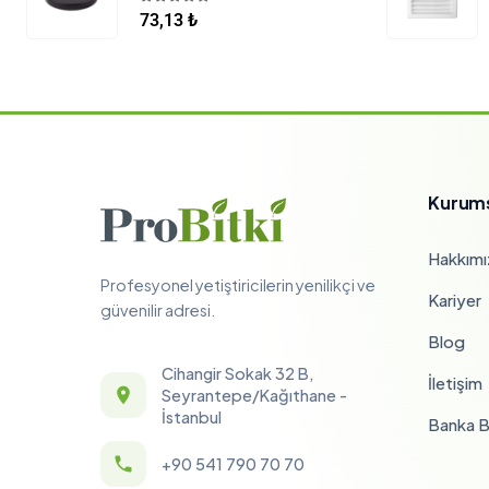
5.00
5 üzerinden
73,13
₺
Kurum
Hakkımı
Profesyonel yetiştiricilerin yenilikçi ve
Kariyer
güvenilir adresi.
Blog
Cihangir Sokak 32 B,
İletişim
Seyrantepe/Kağıthane -
İstanbul
Banka Bi
+90 541 790 70 70