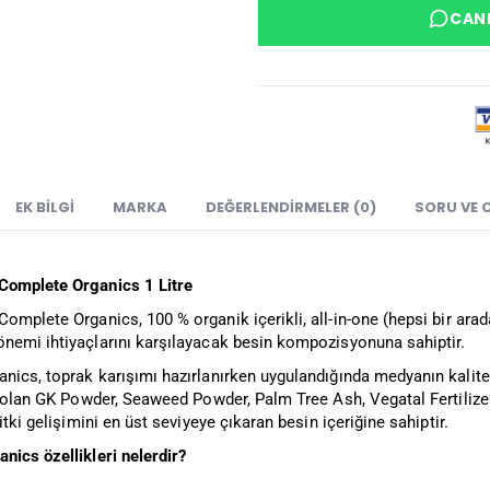
CANL
EK BILGI
MARKA
DEĞERLENDIRMELER (0)
SORU VE 
Complete Organics 1 Litre
Complete Organics, 100 % organik içerikli, all-in-one (hepsi bir arada
nemi ihtiyaçlarını karşılayacak besin kompozisyonuna sahiptir.
ics, toprak karışımı hazırlanırken uygulandığında medyanın kalitesi
ri olan GK Powder, Seaweed Powder, Palm Tree Ash, Vegatal Fertiliz
bitki gelişimini en üst seviyeye çıkaran besin içeriğine sahiptir.
nics özellikleri nelerdir?