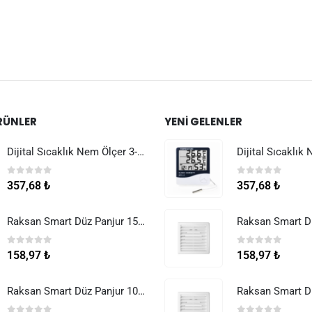
RÜNLER
YENI GELENLER
Dijital Sıcaklık Nem Ölçer 3-1 Sensör Kablolu
0
5 üzerinden
0
5 üzerinden
357,68
₺
357,68
₺
Raksan Smart Düz Panjur 150 mm Sinek Telli
0
5 üzerinden
0
5 üzerinden
158,97
₺
158,97
₺
Raksan Smart Düz Panjur 100 mm Sinek Telli