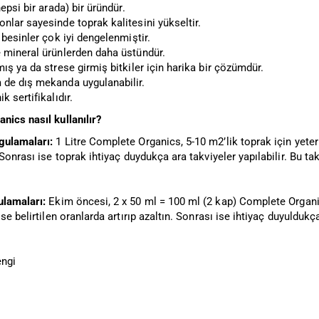
hepsi bir arada) bir üründür.
nlar sayesinde toprak kalitesini yükseltir.
 besinler çok iyi dengelenmiştir.
 mineral ürünlerden daha üstündür.
ış ya da strese girmiş bitkiler için harika bir çözümdür.
de dış mekanda uygulanabilir.
k sertifikalıdır.
nics nasıl kullanılır?
gulamaları:
1 Litre Complete Organics, 5-10 m2’lik toprak için yeterli
 Sonrası ise toprak ihtiyaç duydukça ara takviyeler yapılabilir. Bu t
ulamaları:
Ekim öncesi, 2 x 50 ml = 100 ml (2 kap) Complete Organics
ise belirtilen oranlarda artırıp azaltın. Sonrası ise ihtiyaç duyulduk
ngi