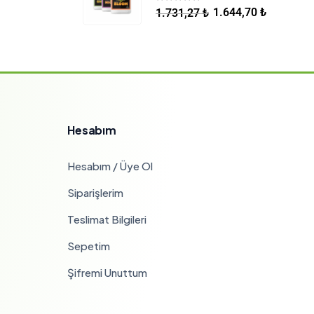
5.00
5 üzerinden
1.644,70
₺
1.731,27
₺
Hesabım
Hesabım / Üye Ol
Siparişlerim
Teslimat Bilgileri
Sepetim
Şifremi Unuttum