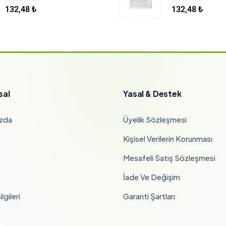
0
5 üzerinden
0
5 üzerinden
132,48
₺
132,48
₺
sal
Yasal & Destek
zda
Üyelik Sözleşmesi
Kişisel Verilerin Korunması
Mesafeli Satış Sözleşmesi
İade Ve Değişim
lgileri
Garanti Şartları