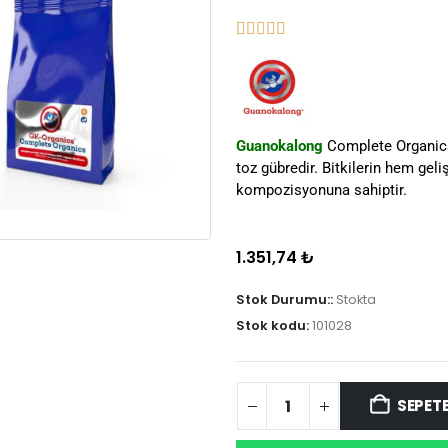
Guanokalong
Complete Organics, 
toz gübredir. Bitkilerin hem ge
kompozisyonuna sahiptir.
1.351,74
₺
Stok Durumu::
Stokta
Stok kodu:
101028
SEPETE