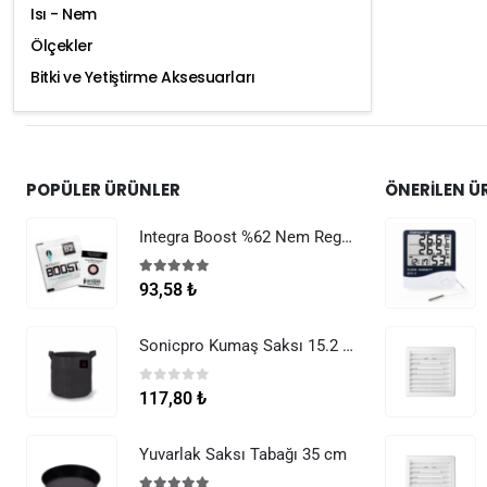
Isı - Nem
Ölçekler
Bitki ve Yetiştirme Aksesuarları
POPÜLER ÜRÜNLER
ÖNERILEN Ü
Integra Boost %62 Nem Regülatörü 8 g
5.00
5 üzerinden
93,58
₺
Sonicpro Kumaş Saksı 15.2 Litre (4 Galon)
0
5 üzerinden
117,80
₺
Yuvarlak Saksı Tabağı 35 cm