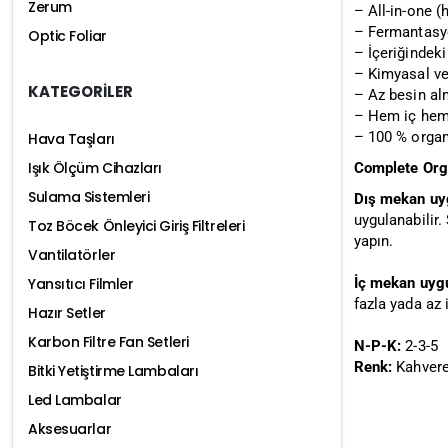
Zerum
– All-in-one (
– Fermantasyo
Optic Foliar
– İçeriğindeki
– Kimyasal ve
KATEGORİLER
– Az besin alm
– Hem iç hem 
– 100 % organi
Hava Taşları
Işık Ölçüm Cihazları
Complete Orga
Sulama Sistemleri
Dış mekan uy
uygulanabilir.
Toz Böcek Önleyici Giriş Filtreleri
yapın.
Vantilatörler
İç mekan uyg
Yansıtıcı Filmler
fazla yada az 
Hazır Setler
Karbon Filtre Fan Setleri
N-P-K:
2-3-5
Renk:
Kahvere
Bitki Yetiştirme Lambaları
Led Lambalar
Aksesuarlar