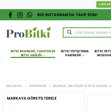
%100 GÜ
BİZİ İNSTAGRAM'DA TAKİP EDİN!
BITKI BESINLERI, TAKVIYELER
BITKI YETIŞTIRME
BITKI YET
BITKI SAĞLIĞI
KABINLERI
AKSESUA
ANA SAYFA
GROWSHOP
BESINLER, TAKVIYELER VE BITKI SAĞLIĞI
,
B
MARKAYA GÖRE FİLTERELE