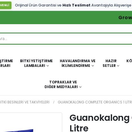
Orijinal Ürün Garantisi ve
Hızlı Teslimat
Avantajıyla Alışverişe
VENLİ
Grow
IŞTIRME
BITKI YETIŞTIRME
HAVALANDIRMA VE
HAZIR
KÖ
RLARI
LAMBALARI
İKLIMLENDIRME
SETLER
TOPRAKLAR VE
DIĞER MEDYALARI
ITKI BESINLERI VE TAKVIYELERI
GUANOKALONG COMPLETE ORGANICS 1 LITR
Guanokalong 
Litre