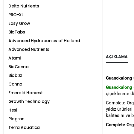
Delta Nutrients
PRO-XL
Easy Grow
BioTabs
Advanced Hydroponics of Holland
Advanced Nutrients
AÇIKLAMA
Atami
BioCanna
Biobizz
Guanokalong 
Canna
Guanokalong
Emerald Harvest
çiçeklenme dö
Growth Technology
Complete Organ
yıldız ürünle
Hesi
kalitesini ve 
Plagron
Complete Orga
Terra Aquatica