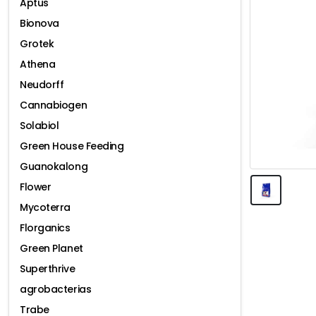
Aptus
Bionova
Grotek
Athena
Neudorff
Cannabiogen
Solabiol
Green House Feeding
Guanokalong
Flower
Mycoterra
Florganics
Green Planet
Superthrive
agrobacterias
Trabe