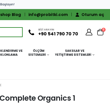
 Başlayın!
shop Blog
info@probitki.com
Oturum aç
BİZİ ARAYIN
0
+90 541 790 70 70
KLENDIRME VE
ÖLÇÜM
SAKSILAR VE
KLONLAMA
SISTEMLERI
YETIŞTIRME SISTEMLERI
E
Complete Organics 1