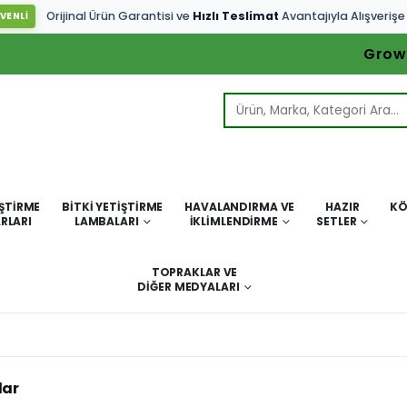
Orijinal Ürün Garantisi ve
Hızlı Teslimat
Avantajıyla Alışverişe
VENLİ
Grow
IŞTIRME
BITKI YETIŞTIRME
HAVALANDIRMA VE
HAZIR
KÖ
RLARI
LAMBALARI
İKLIMLENDIRME
SETLER
TOPRAKLAR VE
DIĞER MEDYALARI
lar