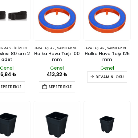
Dijital Sıcaklık Nem Ölçer 3-1 Sensör Kablolu
0
5 üzerinden
357,68
₺
Raksan Smart Düz Panjur 150 mm Sinek Telli
FILTRELER
HAVALANDIRMA VE İKLIMLENDIRME
HAVA TAŞLARI
,
KARBON FILTRELER
,
SAKSILAR VE YETIŞTIRME SISTEMLERI
HAVA TAŞLARI
,
SAKSILAR VE YETIŞTIRME SISTEMLERI
Askısı 80 cm 2
Halka Hava Taşı 100
Halka Hava Taşı 125
0
5 üzerinden
adet
mm
mm
158,97
₺
Genel
Genel
Genel
76,84
₺
413,32
₺
Raksan Smart Düz Panjur 100 mm Sinek Telli
DEVAMINI OKU
SEPETE EKLE
SEPETE EKLE
0
5 üzerinden
132,48
₺