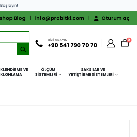
 Başlayın!
shop Blog
info@probitki.com
Oturum aç
BİZİ ARAYIN
0
+90 541 790 70 70
KLENDIRME VE
ÖLÇÜM
SAKSILAR VE
KLONLAMA
SISTEMLERI
YETIŞTIRME SISTEMLERI