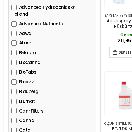
Advanced Hydroponics of
Holland
Aquaspray 
Advanced Nutrients
Püskürt
Adwa
Gene
211,9
Atami
Belagro
SEPETE
BioCanna
BioTabs
Biobizz
Blauberg
Blumat
Can-Filters
Canna
ÖLÇÜM SISTEMLERI
EC TDS M
Cata