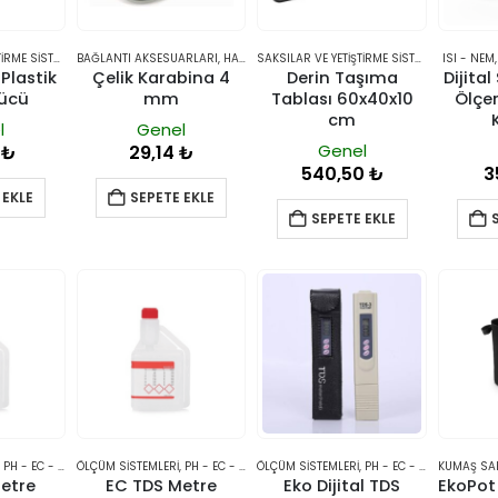
SAKSILAR VE YETIŞTIRME SISTEMLERI
BAĞLANTI AKSESUARLARI
,
SULAMA SISTEMLERI
,
HAVALANDIRMA VE İKLIMLENDIRME
SAKSILAR VE YETIŞTIRME SISTEMLERI
ISI - NEM
,
TABLA
Plastik
Çelik Karabina 4
Derin Taşıma
Dijita
ücü
mm
Tablası 60x40x10
Ölçer
cm
l
Genel
Genel
6
₺
29,14
₺
540,50
₺
3
 EKLE
SEPETE EKLE
SEPETE EKLE
,
PH - EC - TDS
ÖLÇÜM SISTEMLERI
,
PH - EC - TDS
ÖLÇÜM SISTEMLERI
,
PH - EC - TDS
KUMAŞ SA
etre
EC TDS Metre
Eko Dijital TDS
EkoPot