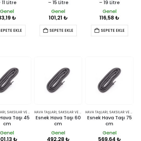
 11 Litre
– 15 Litre
– 19 Litre
Genel
Genel
Genel
83,19
₺
101,21
₺
116,58
₺
SEPETE EKLE
SEPETE EKLE
SEPETE EKLE
ARI
,
SAKSILAR VE YETIŞTIRME SISTEMLERI
HAVA TAŞLARI
,
SAKSILAR VE YETIŞTIRME SISTEMLERI
HAVA TAŞLARI
,
SAKSILAR VE YETIŞTIRME SISTEMLERI
Hava Taşı 45
Esnek Hava Taşı 60
Esnek Hava Taşı 75
cm
cm
cm
Genel
Genel
Genel
01,13
₺
492,28
₺
569,64
₺