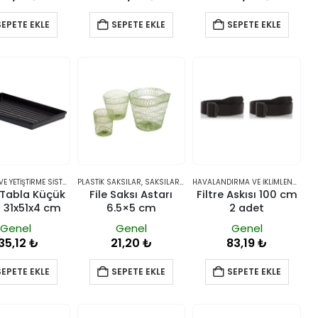
SEPETE EKLE
SEPETE EKLE
SEPETE EKLE
LAR
SAKSILAR VE YETIŞTIRME SISTEMLERI
PLASTIK SAKSILAR
,
TABLALAR
,
SAKSILAR VE YETIŞTIRME SISTEMLERI
HAVALANDIRMA VE İKLIMLENDIRME
,
 Tabla Küçük
File Saksı Astarı
Filtre Askısı 100 cm
li 31x51x4 cm
6.5×5 cm
2 adet
Genel
Genel
Genel
35,12
₺
21,20
₺
83,19
₺
SEPETE EKLE
SEPETE EKLE
SEPETE EKLE