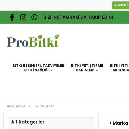
%100 GÜ
BİZİ İNSTAGRAM'DA TAKİP EDİN!
BITKI BESINLERI, TAKVIYELER
BITKI YETIŞTIRME
BITKI YET
BITKI SAĞLIĞI
KABINLERI
AKSESUA
ANA SAYFA
GROWSHOP
Alt Kategoriler
> Marka