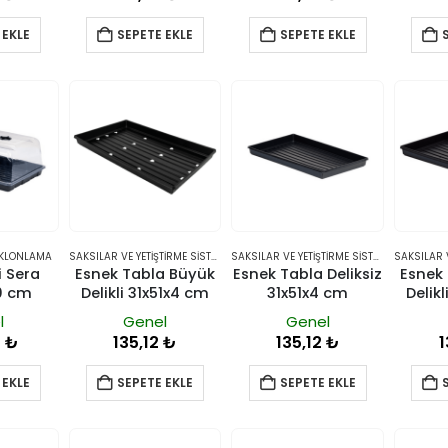
 EKLE
SEPETE EKLE
SEPETE EKLE
 KLONLAMA
SAKSILAR VE YETIŞTIRME SISTEMLERI
,
TABLALAR
SAKSILAR VE YETIŞTIRME SISTEMLERI
,
TABLA
i Sera
Esnek Tabla Büyük
Esnek Tabla Deliksiz
Esnek
0 cm
Delikli 31x51x4 cm
31x51x4 cm
Delik
l
Genel
Genel
0
₺
135,12
₺
135,12
₺
1
 EKLE
SEPETE EKLE
SEPETE EKLE