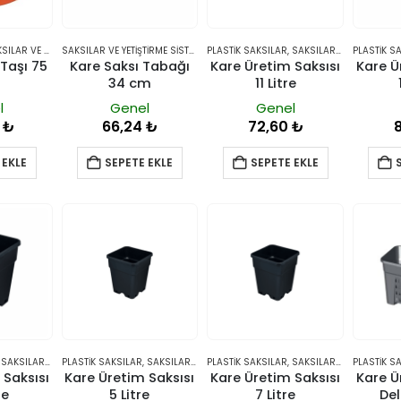
 VE YETIŞTIRME SISTEMLERI
SAKSILAR VE YETIŞTIRME SISTEMLERI
PLASTIK SAKSILAR
,
TABAK VE ALTLIKLAR
,
SAKSILAR VE YETIŞTIRME SISTEMLERI
PLASTIK S
Taşı 75
Kare Saksı Tabağı
Kare Üretim Saksısı
Kare Ü
34 cm
11 Litre
l
Genel
Genel
8
₺
66,24
₺
72,60
₺
 EKLE
SEPETE EKLE
SEPETE EKLE
,
SAKSILAR VE YETIŞTIRME SISTEMLERI
PLASTIK SAKSILAR
,
SAKSILAR VE YETIŞTIRME SISTEMLERI
PLASTIK SAKSILAR
,
SAKSILAR VE YETIŞTIRME SISTEMLERI
PLASTIK S
 Saksısı
Kare Üretim Saksısı
Kare Üretim Saksısı
Kare Ü
re
5 Litre
7 Litre
Deli