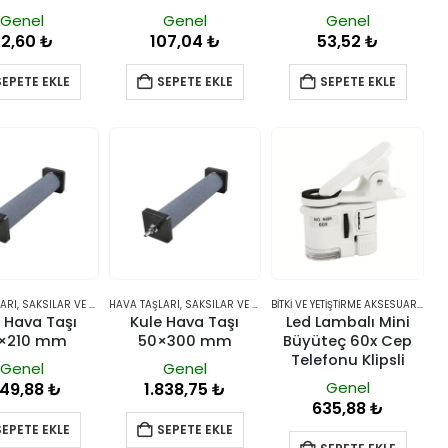
Genel
Genel
Genel
72,60
₺
107,04
₺
53,52
₺
SEPETE EKLE
SEPETE EKLE
SEPETE EKLE
ARI
,
SAKSILAR VE YETIŞTIRME SISTEMLERI
HAVA TAŞLARI
,
SAKSILAR VE YETIŞTIRME SISTEMLERI
BITKI VE YETIŞTIRME AKSESUARLARI
 Hava Taşı
Kule Hava Taşı
Led Lambalı Mini
×210 mm
50×300 mm
Büyüteç 60x Cep
Telefonu Klipsli
Genel
Genel
Genel
149,88
₺
1.838,75
₺
635,88
₺
SEPETE EKLE
SEPETE EKLE