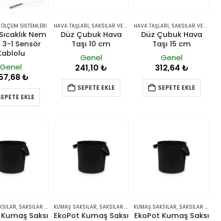
LAR
,
ÖLÇÜM SISTEMLERI
HAVA TAŞLARI
,
SAKSILAR VE YETIŞTIRME SISTEMLERI
HAVA TAŞLARI
,
SAKSILAR VE YETIŞTIRME SISTEMLERI
l Sıcaklık Nem
Düz Çubuk Hava
Düz Çubuk Hava
 3-1 Sensör
Taşı 10 cm
Taşı 15 cm
Kablolu
Genel
Genel
Genel
241,10
₺
312,64
₺
57,68
₺
SEPETE EKLE
SEPETE EKLE
SEPETE EKLE
KSILAR
,
SAKSILAR VE YETIŞTIRME SISTEMLERI
KUMAŞ SAKSILAR
,
SAKSILAR VE YETIŞTIRME SISTEMLERI
KUMAŞ SAKSILAR
,
SAKSILAR VE YETIŞTIRME SISTEMLERI
 Kumaş Saksı
EkoPot Kumaş Saksı
EkoPot Kumaş Saksı