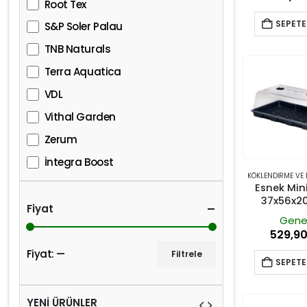
Root Tex
SEPETE
S&P Soler Palau
TNB Naturals
Terra Aquatica
VDL
Vithal Garden
Zerum
İntegra Boost
KÖKLENDIRME VE
Esnek Min
37x56x2
Fiyat
Gene
529,9
Fiyat:
—
Filtrele
SEPETE
YENİ ÜRÜNLER