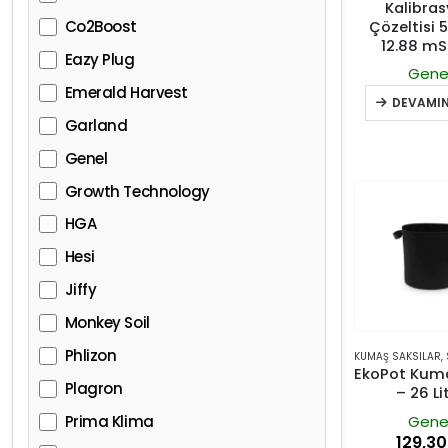
Kalibra
Co2Boost
Çözeltisi 
12.88 m
Eazy Plug
Gene
Emerald Harvest
DEVAMIN
Garland
Genel
Growth Technology
HGA
Hesi
Jiffy
Monkey Soil
Phlizon
KUMAŞ SAKSILAR
,
S
EkoPot Kuma
Plagron
– 26 Li
Prima Klima
Gene
129,3