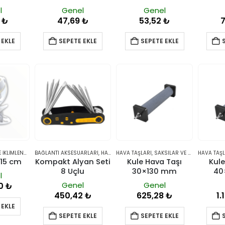
l
Genel
Genel
5
₺
47,69
₺
53,52
₺
 EKLE
SEPETE EKLE
SEPETE EKLE
HAVALANDIRMA VE İKLIMLENDIRME
BAĞLANTI AKSESUARLARI
,
VANTILATÖRLER
,
HAVALANDIRMA VE İKLIMLENDIRME
HAVA TAŞLARI
,
SAKSILAR VE YETIŞTIRME SISTEMLERI
HAVA TAŞL
n 15 cm
Kompakt Alyan Seti
Kule Hava Taşı
Kule
8 Uçlu
30×130 mm
40
l
Genel
Genel
80
₺
450,42
₺
625,28
₺
1.
 EKLE
SEPETE EKLE
SEPETE EKLE