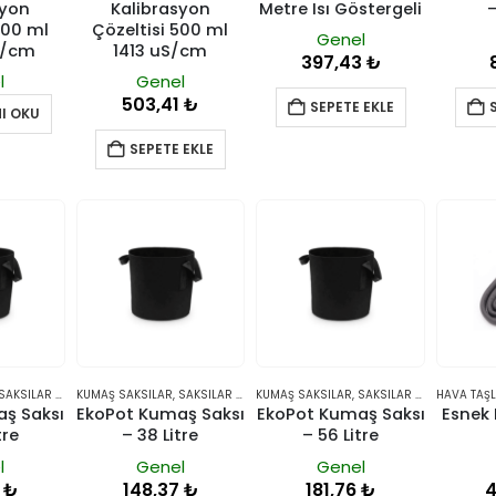
syon
Kalibrasyon
Metre Isı Göstergeli
–
500 ml
Çözeltisi 500 ml
Genel
S/cm
1413 uS/cm
397,43
₺
l
Genel
503,41
₺
SEPETE EKLE
I OKU
SEPETE EKLE
AKSILAR VE YETIŞTIRME SISTEMLERI
KUMAŞ SAKSILAR
,
SAKSILAR VE YETIŞTIRME SISTEMLERI
KUMAŞ SAKSILAR
,
SAKSILAR VE YETIŞTIRME SISTEMLERI
HAVA TAŞL
ş Saksı
EkoPot Kumaş Saksı
EkoPot Kumaş Saksı
Esnek 
tre
– 38 Litre
– 56 Litre
l
Genel
Genel
0
₺
148,37
₺
181,76
₺
4