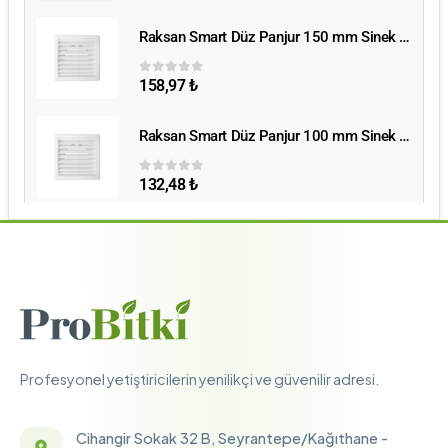
Raksan Smart Düz Panjur 150 mm Sinek Telli
Raksan Smart Düz Panjur 150 mm Sinek Telli
158,97
₺
0
5 üzerinden
Raksan Smart Düz Panjur 100 mm Sinek Telli
Raksan Smart Düz Panjur 100 mm Sinek Telli
132,48
₺
0
5 üzerinden
Profesyonel yetiştiricilerin yenilikçi ve güvenilir adresi.
Cihangir Sokak 32 B, Seyrantepe/Kağıthane -