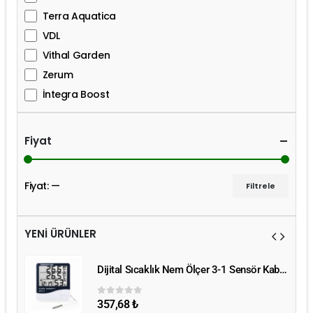
Terra Aquatica
VDL
Vithal Garden
Zerum
İntegra Boost
Fiyat
Fiyat:
—
Filtrele
YENİ ÜRÜNLER
Dijital Sıcaklık Nem Ölçer 3-1 Sensör Kablolu
Dijital Sıcaklık Nem Ölçer 3-1 Sensör Kablolu
357,68
₺
0
5 üzerinden