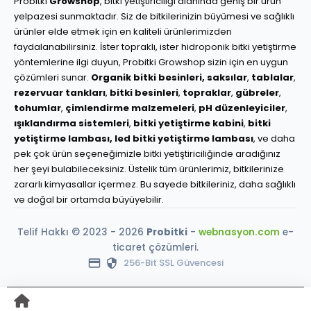
Probitki
Growshop
, bitki yetiştiriciliği alanında geniş bir ürün
yelpazesi sunmaktadır. Siz de bitkilerinizin büyümesi ve sağlıklı
ürünler elde etmek için en kaliteli ürünlerimizden
faydalanabilirsiniz. İster topraklı, ister hidroponik bitki yetiştirme
yöntemlerine ilgi duyun, Probitki Growshop sizin için en uygun
çözümleri sunar.
Organik bitki besinleri,
saksılar
,
tablalar
,
rezervuar tankları
,
bitki besinleri
,
topraklar
,
gübreler
,
tohumlar
,
çimlendirme malzemeleri
,
pH düzenleyiciler
,
ışıklandırma sistemleri
,
bitki yetiştirme kabini
,
bitki
yetiştirme lambası,
led bitki yetiştirme lambası
, ve daha
pek çok ürün seçeneğimizle bitki yetiştiriciliğinde aradığınız
her şeyi bulabileceksiniz. Üstelik tüm ürünlerimiz, bitkilerinize
zararlı kimyasallar içermez. Bu sayede bitkileriniz, daha sağlıklı
ve doğal bir ortamda büyüyebilir.
Telif Hakkı © 2023 - 2026
Probitki
-
webnasyon.com
e-
ticaret çözümleri.
256-Bit SSL Güvencesi