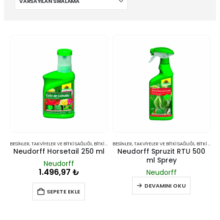
BESINLER, TAKVIYELER VE BITKI SAĞLIĞI
,
BITKI SAĞLIĞI
BESINLER, TAKVIYELER VE BITKI SAĞLIĞI
,
BITKI SAĞLIĞI
Neudorff Horsetail 250 ml
Neudorff Spruzit RTU 500
ml Sprey
Neudorff
1.496,97
₺
Neudorff
DEVAMINI OKU
SEPETE EKLE