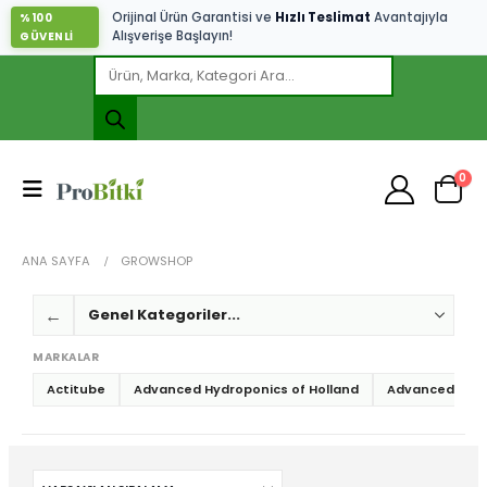
Orijinal Ürün Garantisi ve
Hızlı Teslimat
Avantajıyla
%100
Alışverişe Başlayın!
GÜVENLİ
0
ANA SAYFA
GROWSHOP
←
MARKALAR
Actitube
Advanced Hydroponics of Holland
Advanced Nutr